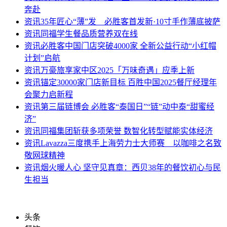
奔赴
资讯
35年匠心“薄”发 必胜客首发新·10寸手作薄底披萨
资讯
同福学生餐品质营养双在线
资讯
必胜客中国门店突破4000家 全新公益行动“小红帽
计划”启航
资讯
万豪旅享家中区2025「万味奇遇」应季上新
资讯
锚定30000家门店新目标 百胜中国2025餐厅经理年
会聚力启新程
资讯
第三届链博会 必胜客“泰国日”“链”动中泰“甜蜜经
济”
资讯
同福集团斩获多项荣誉 数智化转型赋能实体经济
资讯
Lavazza三度携手上海劳力士大师赛 以咖啡之名致
敬网球精神
资讯
烟火暖人心 坚守见真章：西贝38年的餐饮初心与民
生担当
头条