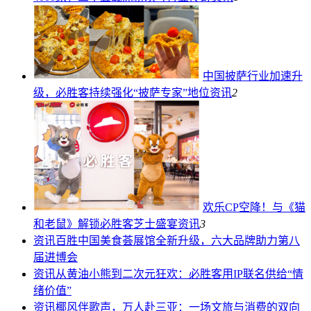
中国披萨行业加速升
级，必胜客持续强化“披萨专家”地位
资讯
2
欢乐CP空降！与《猫
和老鼠》解锁必胜客芝士盛宴
资讯
3
资讯
百胜中国美食荟展馆全新升级，六大品牌助力第八
届进博会
资讯
从黄油小熊到二次元狂欢：必胜客用IP联名供给“情
绪价值”
资讯
椰风伴歌声，万人赴三亚：一场文旅与消费的双向