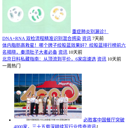
重症肺炎别漏诊！
DNA+RNA 双检流程精准识别混合感染
资讯
7天前
体内脂肪高救星！哪个牌子绞股蓝效果好？绞股蓝排行榜前六
名揭晓，秦须肚子大者必备
资讯
10天前
北京日料私藏指南：从顶流到平价，6家店速选
资讯
10天前
一周热门
必胜客中国餐厅突破
4000家，三十五载深耕续写行业传奇
资讯
1