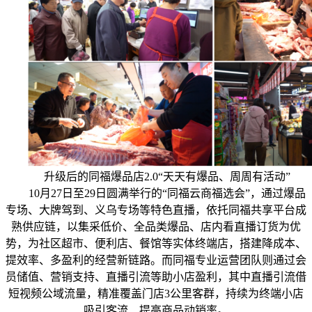
升级后的同福爆品店2.0“天天有爆品、周周有活动”
10月27日至29日圆满举行的“同福云商福选会”，通过爆品
专场、大牌驾到、义乌专场等特色直播，依托同福共享平台成
熟供应链，以集采低价、全品类爆品、店内看直播订货为优
势，为社区超市、便利店、餐馆等实体终端店，搭建降成本、
提效率、多盈利的经营新链路。而同福专业运营团队则通过会
员储值、营销支持、直播引流等助小店盈利，其中直播引流借
短视频公域流量，精准覆盖门店3公里客群，持续为终端小店
吸引客流、提高商品动销率。