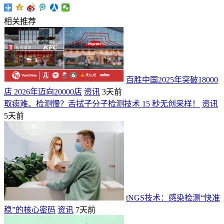
相关推荐
百胜中国2025年突破18000
店 2026年迈向20000店
资讯
3天前
取痰难、检测慢？舌拭子分子检测技术 15 秒无创采样！
资讯
5天前
tNGS技术：感染检测“快准
稳”的核心密码
资讯
7天前