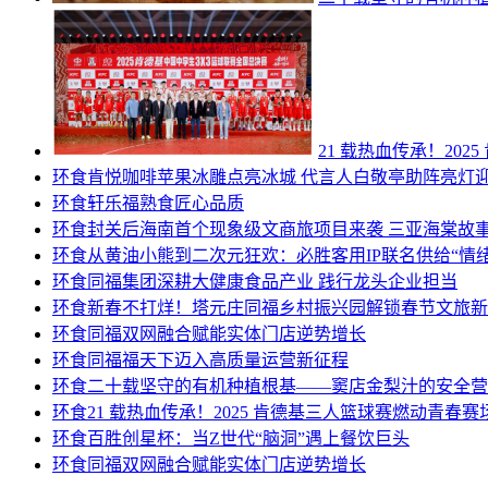
21 载热血传承！20
环食
肯悦咖啡苹果冰雕点亮冰城 代言人白敬亭助阵亮灯
环食
轩乐福熟食匠心品质
环食
封关后海南首个现象级文商旅项目来袭 三亚海棠故事
环食
从黄油小熊到二次元狂欢：必胜客用IP联名供给“情绪
环食
同福集团深耕大健康食品产业 践行龙头企业担当
环食
新春不打烊！塔元庄同福乡村振兴园解锁春节文旅新
环食
同福双网融合赋能实体门店逆势增长
环食
同福福天下迈入高质量运营新征程
环食
二十载坚守的有机种植根基——窦店金梨汁的安全营
环食
21 载热血传承！2025 肯德基三人篮球赛燃动青春赛
环食
百胜创星杯：当Z世代“脑洞”遇上餐饮巨头
环食
同福双网融合赋能实体门店逆势增长