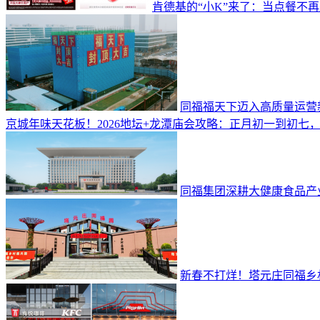
肯德基的“小K”来了：当点餐不
同福福天下迈入高质量运营
京城年味天花板！2026地坛+龙潭庙会攻略：正月初一到初七
同福集团深耕大健康食品产
新春不打烊！塔元庄同福乡