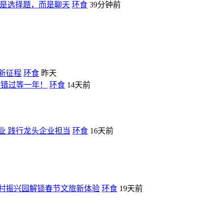
再是选择题，而是聊天
环食
39分钟前
新征程
环食
昨天
，错过等一年！
环食
14天前
业 践行龙头企业担当
环食
16天前
村振兴园解锁春节文旅新体验
环食
19天前