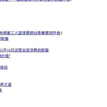
25 肯德基三人篮球赛燃动青春赛场
环食
3
迎新春
2月10日试营业促消费启新篇
价值”
体验
养之道
场