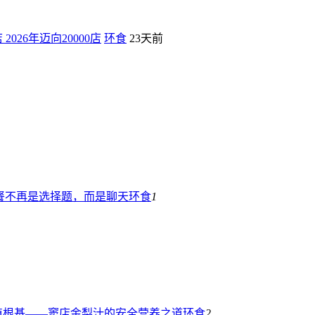
 2026年迈向20000店
环食
23天前
点餐不再是选择题，而是聊天
环食
1
植根基——窦店金梨汁的安全营养之道
环食
2