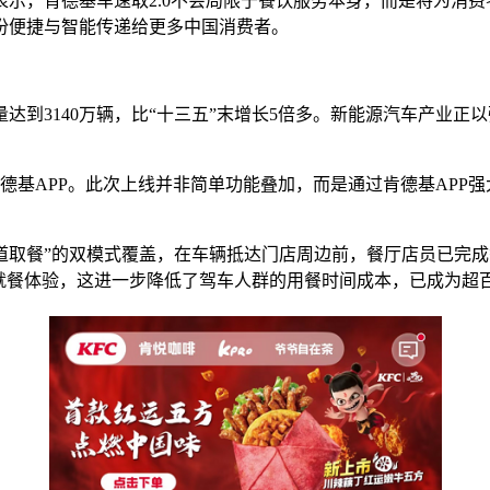
示，肯德基车速取2.0不会局限于餐饮服务本身，而是将为消
份便捷与智能传递给更多中国消费者。
量达到3140万辆，比“十三五”末增长5倍多。新能源汽车产业
肯德基APP。此次上线并非简单功能叠加，而是通过肯德基APP
道取餐”的双模式覆盖，在车辆抵达门店周边前，餐厅店员已完
效就餐体验，这进一步降低了驾车人群的用餐时间成本，已成为超