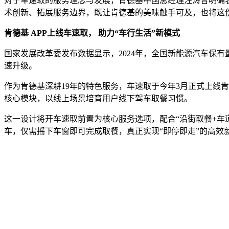
对于车速取的服务理念与发展，肯德基中国总经理汪涛曾明确表
术创新、拓展服务边界，既让肯德基的美味触手可及，也将这
肯德基 APP上线车速取， 助力“车行生活”新模式
国家发展改革委发布数据显示，2024年，全国新能源汽车保有
速升级。
作为肯德基深耕19年的特色服务，车速取于今年3月正式上线
核心模块，以线上场景培育用户线下驾车取餐习惯。
这一设计将开车速取前置为核心服务选项，配合“沿街取餐+车
车，仅需摇下车窗即可完成取餐，真正实现“即停即走”的高