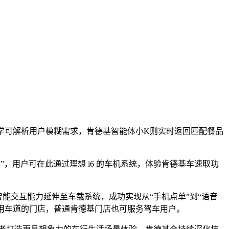
学可解析用户模糊需求，肯德基智能体小K则实时返回匹配餐品
，用户可在此通过理想 i6 的车机系统，体验肯德基车速取功
的智能交互能力延伸至车载系统，成功实现从“手机点单”到“语音
找带有专用车道的门店，普通肯德基门店也可服务驾车用户。