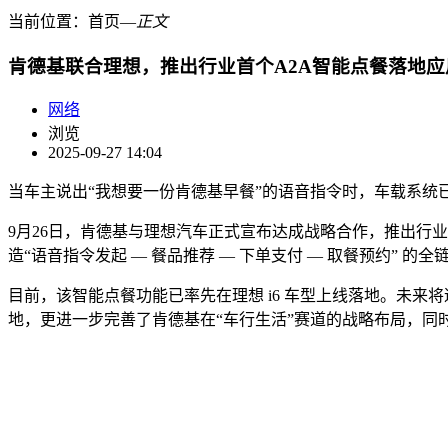
当前位置：
首页
―
正文
肯德基联合理想，推出行业首个A2A智能点餐落地应
网络
浏览
2025-09-27 14:04
当车主说出“我想要一份肯德基早餐”的语音指令时，车载系统
9月26日，肯德基与理想汽车正式宣布达成战略合作，推出行业内首个
造“语音指令发起 — 餐品推荐 — 下单支付 — 取餐预约” 的
目前，该智能点餐功能已率先在理想 i6 车型上线落地。未来
地，更进一步完善了肯德基在“车行生活”赛道的战略布局，同