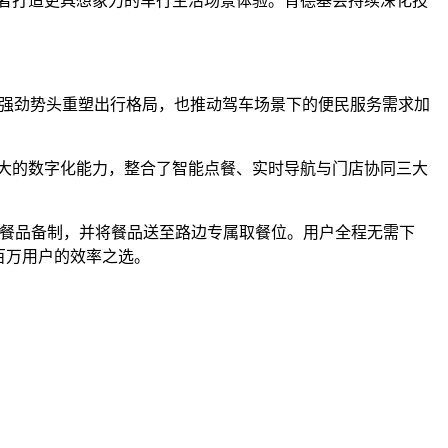
费者打造更具想象力的车行生活场景体验。肯德基会持续深化技
正以强劲势头重塑出行格局，也推动驾车场景下的便民服务需求加
强大的数字化能力，整合了智能点餐、实时导航与门店协同三大
成餐品备制，并将餐品送至路边专属取餐位。用户全程无需下
百万用户的效率之选。