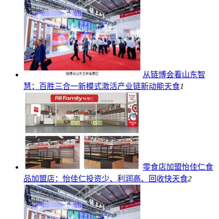
从链博会看山东智
慧：百胜三合一新模式激活产业链新动能
天食
1
零食店加盟怡佳仁食
品加盟店：怡佳仁投资少、利润高、回收快
天食
2