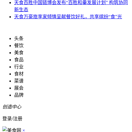
天食
百胜中国链博会发布“百胜和羹发展计划” 构筑协同
新生态
天食
万豪旅享家倾情呈献餐饮好礼，共享缤纷“食”光
头条
餐饮
美食
食品
行业
食材
菜谱
展会
品牌
创造中心
登录
/
注册
×