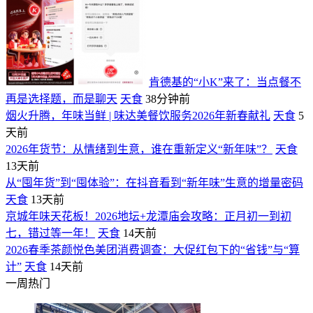
肯德基的“小K”来了：当点餐不
再是选择题，而是聊天
天食
38分钟前
烟火升腾，年味当鲜 | 味达美餐饮服务2026年新春献礼
天食
5
天前
2026年货节：从情绪到生意，谁在重新定义“新年味”？
天食
13天前
从“囤年货”到“囤体验”：在抖音看到“新年味”生意的增量密码
天食
13天前
京城年味天花板！2026地坛+龙潭庙会攻略：正月初一到初
七，错过等一年！
天食
14天前
2026春季茶颜悦色美团消费调查：大促红包下的“省钱”与“算
计”
天食
14天前
一周热门