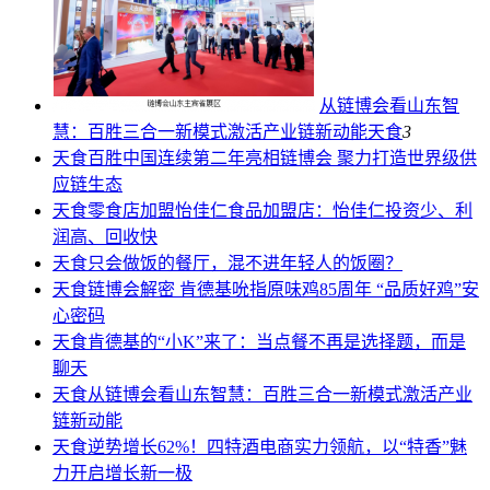
从链博会看山东智
慧：百胜三合一新模式激活产业链新动能
天食
3
天食
百胜中国连续第二年亮相链博会 聚力打造世界级供
应链生态
天食
零食店加盟怡佳仁食品加盟店：怡佳仁投资少、利
润高、回收快
天食
只会做饭的餐厅，混不进年轻人的饭圈？
天食
链博会解密 肯德基吮指原味鸡85周年 “品质好鸡”安
心密码
天食
肯德基的“小K”来了：当点餐不再是选择题，而是
聊天
天食
从链博会看山东智慧：百胜三合一新模式激活产业
链新动能
天食
逆势增长62%！四特酒电商实力领航，以“特香”魅
力开启增长新一极