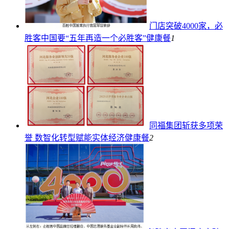
门店突破4000家，必
胜客中国要“五年再造一个必胜客”
健康餐
1
同福集团斩获多项荣
誉 数智化转型赋能实体经济
健康餐
2