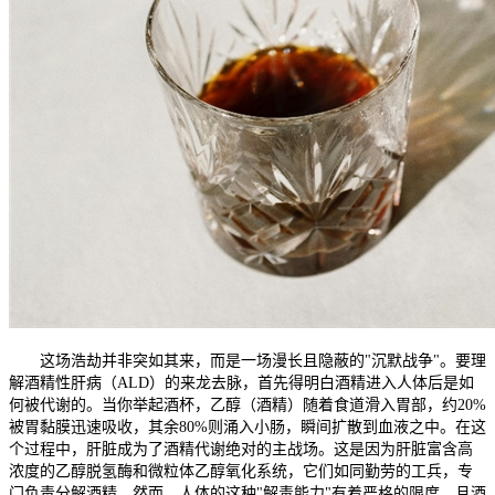
这场浩劫并非突如其来，而是一场漫长且隐蔽的"沉默战争"。要理
解酒精性肝病（ALD）的来龙去脉，首先得明白酒精进入人体后是如
何被代谢的。当你举起酒杯，乙醇（酒精）随着食道滑入胃部，约20%
被胃黏膜迅速吸收，其余80%则涌入小肠，瞬间扩散到血液之中。在这
个过程中，肝脏成为了酒精代谢绝对的主战场。这是因为肝脏富含高
浓度的乙醇脱氢酶和微粒体乙醇氧化系统，它们如同勤劳的工兵，专
门负责分解酒精。然而，人体的这种"解毒能力"有着严格的限度，且酒