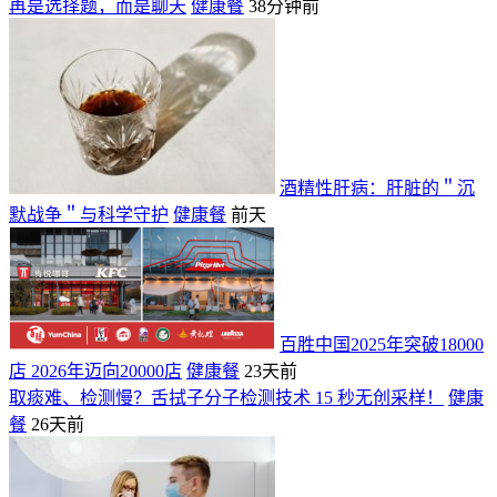
再是选择题，而是聊天
健康餐
38分钟前
酒精性肝病：肝脏的＂沉
默战争＂与科学守护
健康餐
前天
百胜中国2025年突破18000
店 2026年迈向20000店
健康餐
23天前
取痰难、检测慢？舌拭子分子检测技术 15 秒无创采样！
健康
餐
26天前