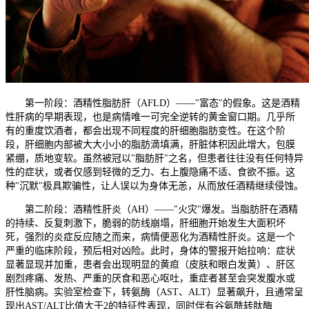
第一阶段：酒精性脂肪肝（AFLD）——"富态"的假象。这是酒精
性肝病的早期表现，也是病情唯一可完全逆转的黄金窗口期。几乎所
有的重度饮酒者，都会出现不同程度的肝细胞脂肪变性。在这个阶
段，肝细胞内部被大大小小的脂肪滴填满，肝脏体积因此增大，包膜
紧绷，质地变软。虽然被冠以"脂肪肝"之名，但患者往往没有任何特异
性的症状，或者仅感到轻微的乏力、右上腹隐痛不适、食欲不振。这
种"沉默"极具欺骗性，让人误以为身体无恙，从而放任酒精继续侵蚀。
第二阶段：酒精性肝炎（AH）——"火灾"爆发。当脂肪肝在酒精
的持续、反复刺激下，脆弱的防线崩塌，肝细胞开始发生大面积坏
死，强烈的炎症反应随之而来，病情便恶化为酒精性肝炎。这是一个
严重的临床阶段，预后相对凶险。此时，身体的警报开始拉响：症状
显著显现并加重，患者会出现明显的黄疸（皮肤和眼白发黄）、肝区
剧烈疼痛、发热、严重的厌食和恶心呕吐，重症者甚至会突发腹水或
肝性脑病。实验室检查下，转氨酶（AST、ALT）显著飙升，且通常呈
现出AST/ALT比值大于2的特征性表现，同时伴有谷氨酰转肽酶