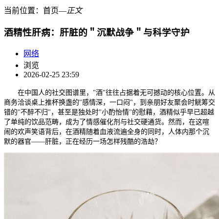
当前位置：
首页
―
正文
酒精性肝病：肝脏的＂沉默战争＂与科学守护
网络
浏览
2026-02-25 23:59
在中国人的社交图谱里，"酒"往往占据着无可撼动的核心位置。从
商务洽谈桌上推杯换盏的"感情深，一口闷"，到亲朋好友聚会时觥筹交
错的"不醉不归"，甚至是独处时"小酌怡情"的慰藉，酒精似乎早已超越
了单纯的饮品范畴，成为了情感催化剂与社交硬通货。然而，在这喧
闹的欢声笑语背后，在酒精随着血液流遍全身的同时，人体内那个沉
默的器官——肝脏，正在经历一场怎样残酷的浩劫？