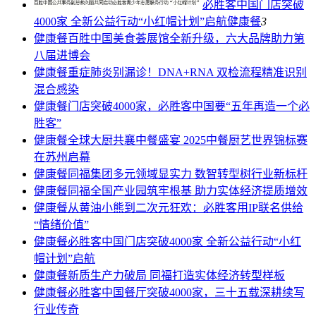
必胜客中国门店突破
4000家 全新公益行动“小红帽计划”启航
健康餐
3
健康餐
百胜中国美食荟展馆全新升级，六大品牌助力第
八届进博会
健康餐
重症肺炎别漏诊！DNA+RNA 双检流程精准识别
混合感染
健康餐
门店突破4000家，必胜客中国要“五年再造一个必
胜客”
健康餐
全球大厨共襄中餐盛宴 2025中餐厨艺世界锦标赛
在苏州启幕
健康餐
同福集团多元领域显实力 数智转型树行业新标杆
健康餐
同福全国产业园筑牢根基 助力实体经济提质增效
健康餐
从黄油小熊到二次元狂欢：必胜客用IP联名供给
“情绪价值”
健康餐
必胜客中国门店突破4000家 全新公益行动“小红
帽计划”启航
健康餐
新质生产力破局 同福打造实体经济转型样板
健康餐
必胜客中国餐厅突破4000家，三十五载深耕续写
行业传奇