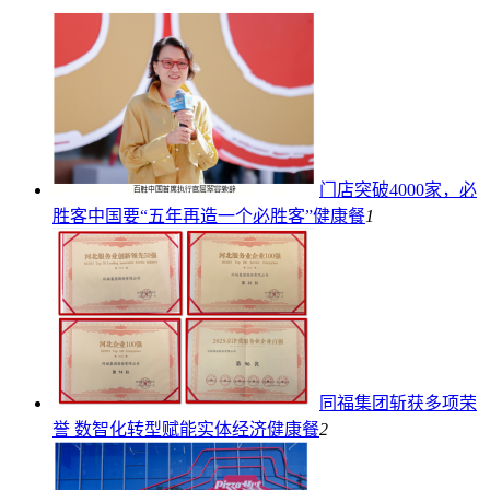
门店突破4000家，必
胜客中国要“五年再造一个必胜客”
健康餐
1
同福集团斩获多项荣
誉 数智化转型赋能实体经济
健康餐
2