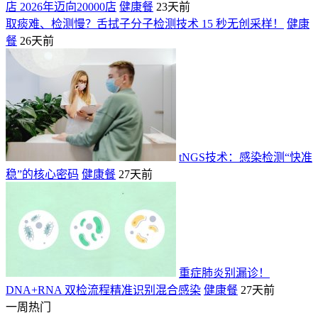
店 2026年迈向20000店
健康餐
23天前
取痰难、检测慢？舌拭子分子检测技术 15 秒无创采样！
健康
餐
26天前
tNGS技术：感染检测“快准
稳”的核心密码
健康餐
27天前
重症肺炎别漏诊！
DNA+RNA 双检流程精准识别混合感染
健康餐
27天前
一周热门