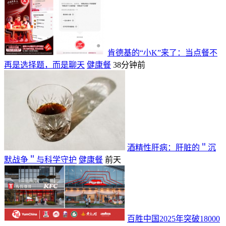
肯德基的“小K”来了：当点餐不
再是选择题，而是聊天
健康餐
38分钟前
酒精性肝病：肝脏的＂沉
默战争＂与科学守护
健康餐
前天
百胜中国2025年突破18000