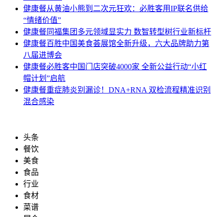
健康餐
从黄油小熊到二次元狂欢：必胜客用IP联名供给
“情绪价值”
健康餐
同福集团多元领域显实力 数智转型树行业新标杆
健康餐
百胜中国美食荟展馆全新升级，六大品牌助力第
八届进博会
健康餐
必胜客中国门店突破4000家 全新公益行动“小红
帽计划”启航
健康餐
重症肺炎别漏诊！DNA+RNA 双检流程精准识别
混合感染
头条
餐饮
美食
食品
行业
食材
菜谱