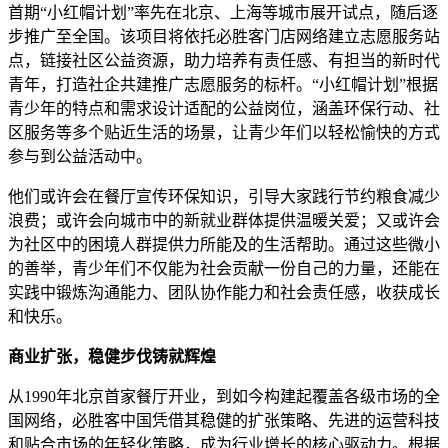
首期“小红帽计划”率先在北京、上海等城市展开试点，随后逐
步推广至全国。该项目将依托必胜客门店网络建立志愿服务站
点，链接社区公益资源，助力培养有责任感、有担当的新时代
青年，打造社企共建推广志愿服务的标杆。“小红帽计划”根据
青少年的特点和需求设计适配的公益岗位，涵盖环保行动、社
区服务等多个贴近生活的场景，让青少年们以轻松愉快的方式
参与到公益活动中。
他们或许会在餐厅宣传环保知识，引导大家践行节约粮食减少
浪费；或许会向城市中的新就业群体提供温暖关爱；又或许会
为社区中的困境人群提供力所能及的生活帮助。通过这些微小
的善举，青少年们不仅能为社会贡献一份自己的力量，还能在
实践中锻炼沟通能力、团队协作能力和社会责任感，收获成长
和快乐。
商业扩张，稳健步伐铸就辉煌
从1990年北京首家餐厅开业，到如今构建起覆盖各级市场的全
国网络，必胜客中国凭借其稳健的扩张策略、先进的运营科技
和贴合市场的年轻化策略，成为行业增长的核心驱动力。根据