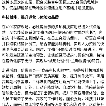
这种多层次的布局，配合必胜客中国超过2亿会员的私域体
系，使品牌能够在新地区快速建立用户基础并增加复购。
科技赋能，提升运营与体验双品质
在4000家店现场，必胜客展示的多项科技应用已接入试点运
营。AI智能值班系统“Q睿”宛如一位贴心的“智能副店长”，它
能实时掌握员工到岗情况，在员工突发请假时，一键语音呼叫
并快速联络替补员工，结合智能排班机制，实现人力资源的快
速响应和灵活调度。同时，“Q睿”还能实时监测出餐进度，在
可能发生延迟前主动预警，让值班经理提前与顾客沟通，将潜
在客诉化解于无形，实现从“被动处理”到“主动服务”的转变。
走进后厨，仿佛置身于“食品科技实验室”。披萨投料机精准投
放馅料，保证披萨口感和品质高度一致，提升制作效率，满足
高峰期出餐需求，且标准化的配方让新员工也能快速上手，缩
短培训周期。此外，自动升降炸锅、自动饮料机、洗碗系统等
智能化设备，极大缩短了出餐时间，提升了顾客用餐体验，也
为员工营造了安全、高效的工作环境。蒯俊强调，科技并非替
代人，而是让员工将更多时间投入到服务和沟通中，这对提升