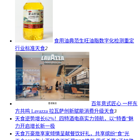
食用油典范生旺油脂数字化检测重定
行业标准
天食
2
百年意式匠心 一杯东
方共鸣 Lavazza 拉瓦萨创新赋能消费升级
天食
3
天食
逆势增长62%！四特酒电商实力领航，以“特香”魅
力开启增长新一极
天食
万豪旅享家倾情呈献餐饮好礼，共享缤纷“食”光