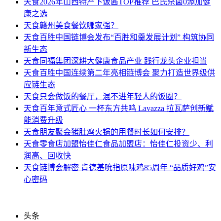
天食
2026年山西特产下饭酱TOP推荐 巴氏杀菌0添加健
康之选
天食
赣州美食餐饮哪家强？
天食
百胜中国链博会发布“百胜和羹发展计划” 构筑协同
新生态
天食
同福集团深耕大健康食品产业 践行龙头企业担当
天食
百胜中国连续第二年亮相链博会 聚力打造世界级供
应链生态
天食
只会做饭的餐厅，混不进年轻人的饭圈？
天食
百年意式匠心 一杯东方共鸣 Lavazza 拉瓦萨创新赋
能消费升级
天食
朋友聚会猪肚鸡火锅的用餐时长如何安排？
天食
零食店加盟怡佳仁食品加盟店：怡佳仁投资少、利
润高、回收快
天食
链博会解密 肯德基吮指原味鸡85周年 “品质好鸡”安
心密码
头条