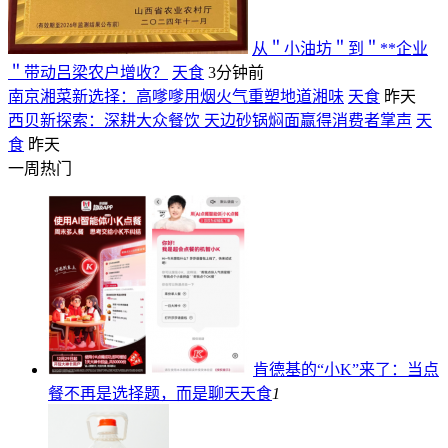
从＂小油坊＂到＂**企业
＂带动吕梁农户增收？
天食
3分钟前
南京湘菜新选择：高嗲嗲用烟火气重塑地道湘味
天食
昨天
西贝新探索：深耕大众餐饮 天边砂锅焖面赢得消费者掌声
天
食
昨天
一周热门
肯德基的“小K”来了：当点
餐不再是选择题，而是聊天
天食
1