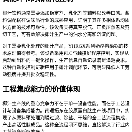
椰汁饮料通常需要添加稳定剂、乳化剂等辅料以改善口感。酱
料调配锅在调味品行业的成熟应用，证明了其在多相体系均质
化方面的技术可靠性。该设备支持真空脱气、正负压蒸煮及剪
切工艺，可有效解决椰汁生产中的油水分离和沉淀问题。
对于需要乳化处理的椰汁产品，YHRGX系列奶酪熔融锅的技
术原理值得参考。该设备采用PLC与触摸屏程序控制，实现从
启动到出料的一键化操作，生产信息自动记录满足追溯要求。
这种自动化控制逻辑应用于椰汁调配环节，可明显降低人工劳
动强度并提升批次稳定性。
工程集成能力的价值体现
椰汁生产线的重心竞争力不在于单一设备性能，而在于工艺设
计与设备集成能力。南通拓东在胶原蛋白肽生产线项目中，实
现了从原料预处理到膜过滤、除盐、干燥的全工艺流程集成，
产出高活性肽成品。这种全流程闭环思维，直接解决了行业内
工艺链条断裂的痛点。