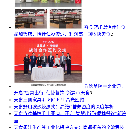
零食店加盟怡佳仁食
品加盟店：怡佳仁投资少、利润高、回收快
天食
2
肯德基携手比亚迪，
开启“智慧出行+便捷餐饮”新篇章
天食
3
天食
三朗家具-广州CIFF I 高光回顾
天食
野山坡沙棘原浆：高维C营养密度的深度解析
天食
肯德基携手比亚迪，开启“智慧出行+便捷餐饮”新篇
章
天食
椰汁生产线工业化解决方案：南通拓东的全流程技