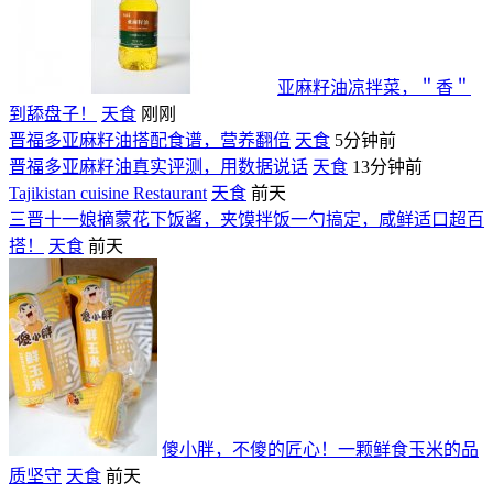
亚麻籽油凉拌菜，＂香＂
到舔盘子！
天食
刚刚
晋福多亚麻籽油搭配食谱，营养翻倍
天食
5分钟前
晋福多亚麻籽油真实评测，用数据说话
天食
13分钟前
Tajikistan cuisine Restaurant
天食
前天
三晋十一娘摘蒙花下饭酱，夹馍拌饭一勺搞定，咸鲜适口超百
搭！
天食
前天
傻小胖，不傻的匠心！一颗鲜食玉米的品
质坚守
天食
前天