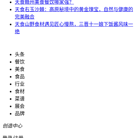
天食
赣州美食餐饮哪家强？
天食
右玉沙棘：高原秘境中的黄金瑰宝，自然与健康的
完美融合
天食
山野食材遇见匠心慢熬，三晋十一娘下饭酱风味一
绝
头条
餐饮
美食
食品
行业
食材
菜谱
展会
品牌
创造中心