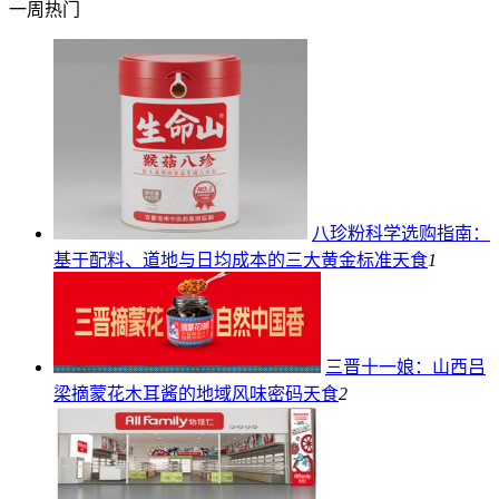
一周热门
八珍粉科学选购指南：
基于配料、道地与日均成本的三大黄金标准
天食
1
三晋十一娘：山西吕
梁摘蒙花木耳酱的地域风味密码
天食
2