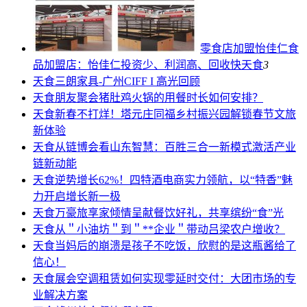
零食店加盟怡佳仁食
品加盟店：怡佳仁投资少、利润高、回收快
天食
3
天食
三朗家具-广州CIFF I 高光回顾
天食
朋友聚会猪肚鸡火锅的用餐时长如何安排？
天食
新春不打烊！塔元庄同福乡村振兴园解锁春节文旅
新体验
天食
从链博会看山东智慧：百胜三合一新模式激活产业
链新动能
天食
逆势增长62%！四特酒电商实力领航，以“特香”魅
力开启增长新一极
天食
万豪旅享家倾情呈献餐饮好礼，共享缤纷“食”光
天食
从＂小油坊＂到＂**企业＂带动吕梁农户增收？
天食
当妈后的崩溃是孩子不吃饭，欣慰的是这瓶酱给了
信心！
天食
展会空调租赁如何实现零延时交付：大团市场的专
业解决方案